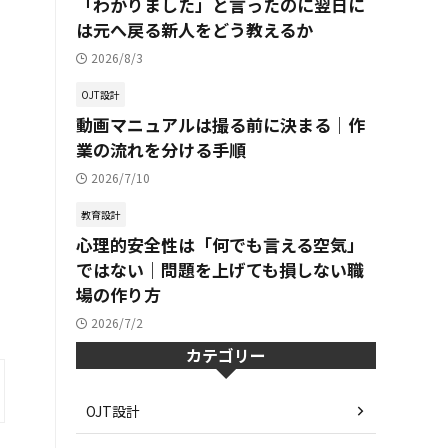
「わかりました」と言ったのに翌日に
は元へ戻る新人をどう教えるか
2026/8/3
OJT設計
動画マニュアルは撮る前に決まる｜作
業の流れを分ける手順
2026/7/10
教育設計
心理的安全性は「何でも言える空気」
ではない｜問題を上げても損しない職
場の作り方
2026/7/2
カテゴリー
OJT設計