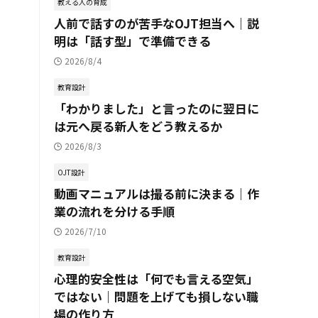
教える人の育成
人前で話すのが苦手なOJT担当へ｜説
明は「話す型」で準備できる
2026/8/4
教育設計
「わかりました」と言ったのに翌日に
は元へ戻る新人をどう教えるか
2026/8/3
OJT設計
動画マニュアルは撮る前に決まる｜作
業の流れを分ける手順
2026/7/10
教育設計
心理的安全性は「何でも言える空気」
ではない｜問題を上げても損しない職
場の作り方